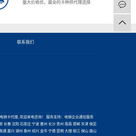
量大价格优，最全的卡种供代理选择
联系我们
电销卡代理
, 欢迎来电咨询！
服务支持：
电销企业通信服务
原
长春
沈阳
石家庄
宁波
惠州
长沙
贵州
南昌
邯郸
天津
保定
南通
嘉兴
湖州
泰州
绍兴
金华
宁德
昆明
大理
丽江
保山
眉山