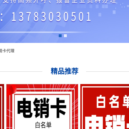
华电销外呼卡
1
2
销卡代理
精品推荐