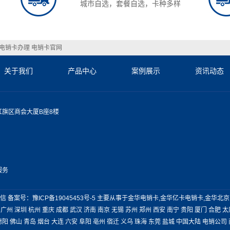
城市自选，套餐自选，卡种多样
电销卡办理
电销卡官网
关于我们
产品中心
案例展示
资讯动态
旗区商会大厦B座8楼
服务
卡通信 备案号：
豫ICP备19045453号-5
主要从事于
金华电销卡
,
金华亿卡电销卡
,
金华北京
广州
深圳
杭州
重庆
成都
武汉
济南
南京
无锡
苏州
郑州
西安
南宁
贵阳
厦门
合肥
太
德阳
佛山
青岛
烟台
大连
六安
阜阳
亳州
宿迁
义乌
珠海
东莞
盐城
中国大陆
电销公司