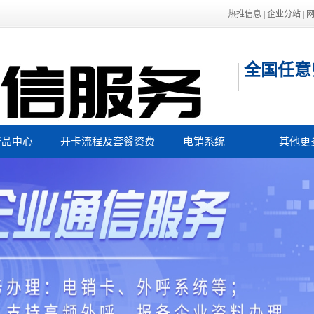
热推信息
|
企业分站
|
全国任意
产品中心
开卡流程及套餐资费
电销系统
其他更
国主要城市归属地
工作
华稳定电销卡
400电
效果好的虚商品牌
办理获
华电销卡代理
办理商家
华电话卡资费低
106短
黑名单过滤系统
注册流