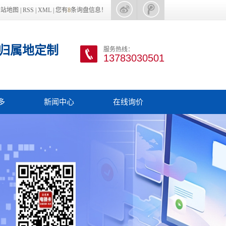
网站地图
|
RSS
|
XML
|
您有
8
条询盘信息！
归属地定制
服务热线：
13783030501
多
新闻中心
在线询价
手机
电销行业新闻
话申请
电销行业资讯
客软件
电销外呼卡
收款码
电销坐席办理
信通道
电销系统
量卡
其他更多