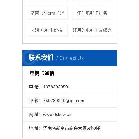
济南飞鸽crm加盟
江门电销卡排名
郴州电销卡价格
好用的电销卡去哪办
C
联系我们
Contact Us
电销卡通信
电 话：13783030501
邮 箱：750780240@qq.com
网 址：www.dxkgw.cn
地 址：河南省新乡市商会大厦b座8楼