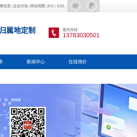
推信息
|
企业分站
|
网站地图
|
RSS
|
XML
归属地定制
服务热线：
13783030501
多
新闻中心
在线询价
手机
电销行业新闻
话申请
电销行业资讯
客软件
电销外呼卡
收款码
电销坐席办理
信通道
电销系统
量卡
其他更多