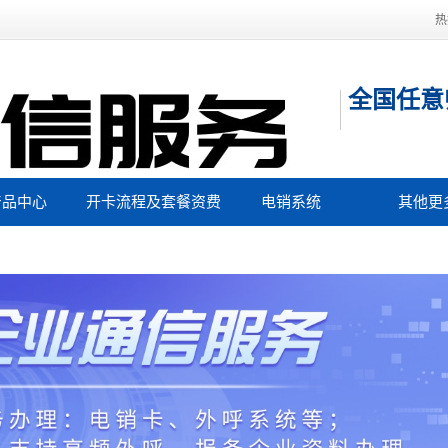
热
全国任意
产品中心
开卡流程及套餐资费
电销系统
其他更
主要城市归属地
工作
稳定电销卡
400电
果好的虚商品牌
办理获
电销卡代理
办理商家
电话卡资费低
106短
名单过滤系统
注册流