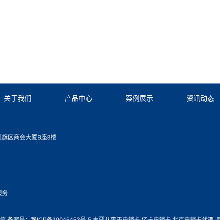
关于我们
产品中心
案例展示
资讯动态
旗区商会大厦B座8楼
服务
卡通信 备案号：
豫ICP备19045453号-5
主要从事于
电销卡
,
亿卡电销卡
,
北京电销卡代理
,