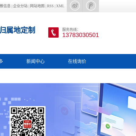
推信息
|
企业分站
|
网站地图
|
RSS
|
XML
归属地定制
服务热线：
13783030501
多
新闻中心
在线询价
手机
电销行业新闻
话申请
电销行业资讯
客软件
电销外呼卡
收款码
电销坐席办理
信通道
电销系统
量卡
其他更多