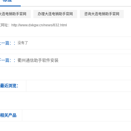
大连电销助手官网
办理大连电销助手官网
咨询大连电销助手官网
文网址：
http://www.dxkgw.cn/news/832.html
上一篇：
没有了
下一篇：
衢州通信助手软件安装
最近浏览：
相关产品