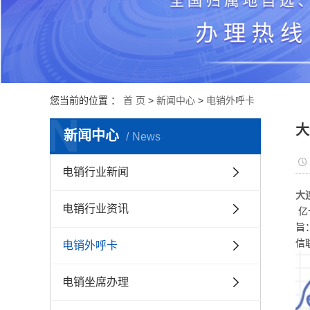
您当前的位置 ：
首 页
>
新闻中心
>
电销外呼卡
N
大
新闻中心
News
电销行业新闻
大
电销行业资讯
亿
旨
信
电销外呼卡
电销坐席办理