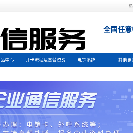
热
全国任意
产品中心
开卡流程及套餐资费
电销系统
其他更
主要城市归属地
工作
稳定电销卡
400电
果好的虚商品牌
办理获
电销卡代理
办理商家
电话卡资费低
106短
名单过滤系统
注册流