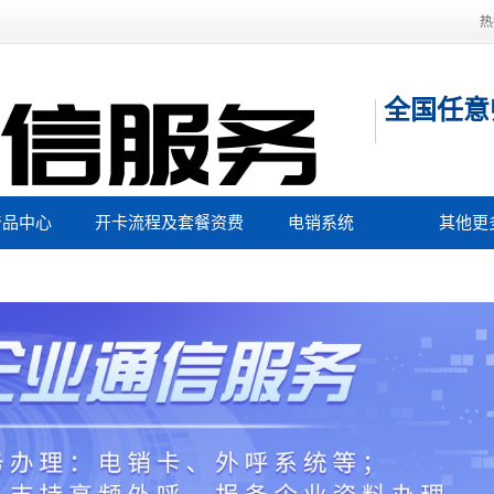
热
全国任意
产品中心
开卡流程及套餐资费
电销系统
其他更
主要城市归属地
工作
稳定电销卡
400电
果好的虚商品牌
办理获
电销卡代理
办理商家
电话卡资费低
106短
名单过滤系统
注册流