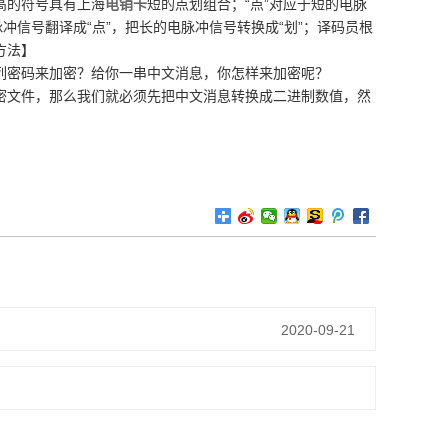
高的符号具有上海
电销卡
短的点划组合；“点”对应于短的电脉
冲信号翻译成“点”，把长的电脉冲信号转换成“划”；译码员根
方法】
列密码来加密？给你一串中文消息，你怎样来加密呢？
密文件，那么我们就必须先把中文消息转换成二进制数值，然
2020-09-21