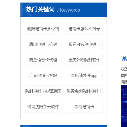
K
热门关键词
Keywords
朝阳电销卡多少钱
电销卡怎么不封号
唐山电销卡抗封
长春白名单电销卡
详
商丘语音卡代理
重庆外呼防封软件
稳
广元电销卡客服
易电销外呼app
国
电
防封电销卡办理通辽
购买余姚防封电销卡
咨询沈阳东云软件
青岛电销卡