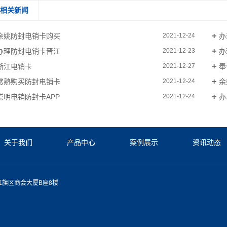
相关新闻
余姚防封电销卡购买
办
2021-12-24
办理防封电销卡晋江
办
2021-12-23
浙江电销卡
奉
2021-12-27
常熟购买防封电销卡
余
2021-12-24
崇明电销防封卡APP
办
2021-12-24
关于我们
产品中心
案例展示
资讯动态
旗区商会大厦B座8楼