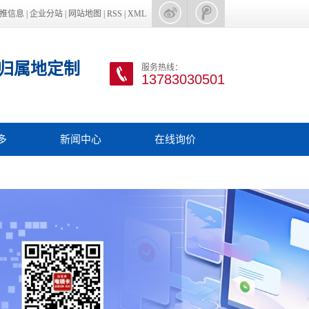
推信息
|
企业分站
|
网站地图
|
RSS
|
XML
归属地定制
服务热线：
13783030501
多
新闻中心
在线询价
手机
电销行业新闻
话申请
电销行业资讯
客软件
电销外呼卡
收款码
电销坐席办理
信通道
电销系统
量卡
其他更多