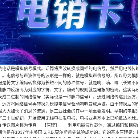
统电话是模拟信号模式。话筒将声波转换成同样的电信号，然后用电线传
）。电信号与声波信号的波形是一样的，就是模拟声信号的，所以称为模
报是将文字编码转换称为长短不同的脉冲信号，就是嘀、嘀、嘀（长短不
些脉冲反编码为对应的字符、文字。编码的规则就是电报的密码。这实际已
换成二进制的网络信号（实际也是一种脉冲信号），通过网络传递到远方，而现在
。远方将网络信号再转换为模拟电信号驱动喇叭变成声波。由于转换后的传
报大大加快了消息的流通，是工业社会的其中一项重要发明。早期的电报
了二十世纪初，开始使用无线电拍发电报，电报业务基本上已能抵达地球
作传送图片称为传真。 【原理】 利用电磁波作载体，通过编码和相应
通信是在1837年由美国 S.F.B.莫尔斯首先试验成功的。它的基本原