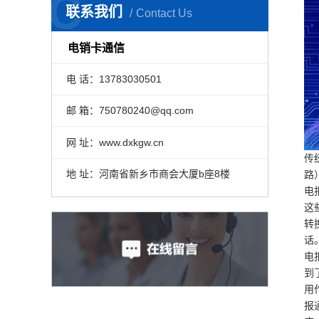
C
联系我们
Contact Us
电销卡通信
电 话：13783030501
邮 箱：750780240@qq.com
网 址：www.dxkgw.cn
传
地 址：河南省新乡市商会大厦b座8楼
路
电
这
转
话
电
到
用
报