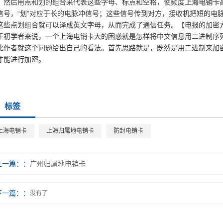
，然后用点和划的组合来代表这些字母、标点和空格，使频度
上海电销卡
信号，“划”对应于长的电脉冲信号；这些信号传到对方，接收机把短的电脉
这些点划组合就可以译成英文字母，从而完成了通信任务。【电报的加密
于初学者来说，一个上海电销卡大的困惑就是怎样将中文信息用二进制序
此作者就这个问题给出自己的看法。首先思路就是，既然是用二进制来加
才能进行加密。
标签
上海电销卡
上海归属地电销卡
防封电销卡
上一篇：
广州归属地电销卡
下一篇：
没有了